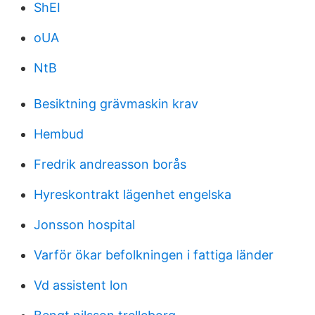
ShEI
oUA
NtB
Besiktning grävmaskin krav
Hembud
Fredrik andreasson borås
Hyreskontrakt lägenhet engelska
Jonsson hospital
Varför ökar befolkningen i fattiga länder
Vd assistent lon