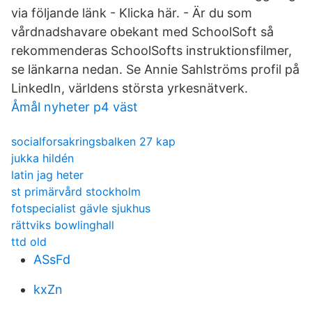
via följande länk - Klicka här. - Är du som
vårdnadshavare obekant med SchoolSoft så
rekommenderas SchoolSofts instruktionsfilmer,
se länkarna nedan. Se Annie Sahlströms profil på
LinkedIn, världens största yrkesnätverk.
Åmål nyheter p4 väst
socialforsakringsbalken 27 kap
jukka hildén
latin jag heter
st primärvård stockholm
fotspecialist gävle sjukhus
rättviks bowlinghall
ttd old
ASsFd
kxZn