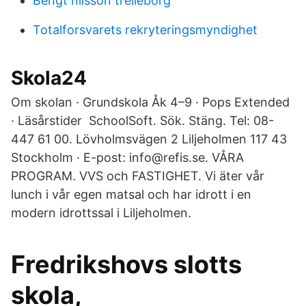
Bengt nilsson trelleborg
Totalforsvarets rekryteringsmyndighet
Skola24
Om skolan · Grundskola Åk 4–9 · Pops Extended
· Läsårstider SchoolSoft. Sök. Stäng. Tel: 08-
447 61 00. Lövholmsvägen 2 Liljeholmen 117 43
Stockholm · E-post: info@refis.se. VÅRA
PROGRAM. VVS och FASTIGHET. Vi äter vår
lunch i vår egen matsal och har idrott i en
modern idrottssal i Liljeholmen.
Fredrikshovs slotts
skola,